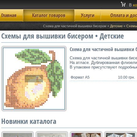
В
к
Главная
Каталог товаров
Услуги
Оплата и до
Схема для частичной вышивки бисером «
Детские
«
Схемы
Схемы для вышивки бисером • Детские
Схема для частичной вышивки 
Схема для частичной вышивки бис
На атласе. Дублированная флизел
В упаковке присутствуют подробны
Формат А5
10.00 грн.
Новинки каталога