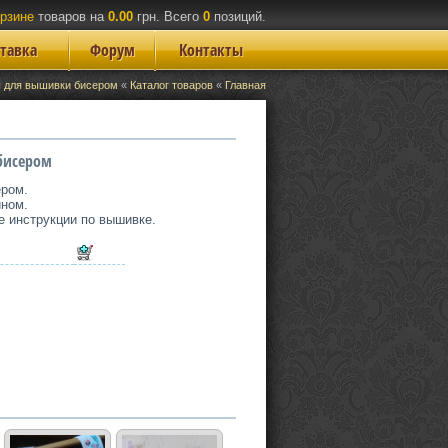
орзине
товаров на
0.00
грн. Всего
0
позиций.
ставка
Форум
Контакты
 для вышивки бисером
«
Каталог товаров
«
Главная
бисером
ером.
ином.
е инструкции по вышивке.