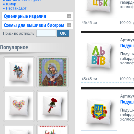
Мотиваторы и буквы
габард
Юмор
холлоф
Нестандарт
Сувенирные изделия
45х45 см
100.00 г
Схемы для вышивки бисером
Поиск по артикулу:
Артику
Подуш
Популярное
Подушк
габард
холлоф
45х45 см
100.00 г
Артику
Подуш
Подушк
габард
холлоф