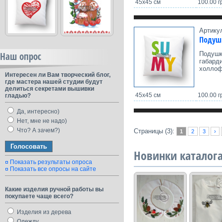
45х45 см
100.00 г
Артику
Подуш
Подушк
Наш опрос
габард
холлоф
Интересен ли Вам творческий блог,
где мастера нашей студии будут
делиться секретами вышивки
45х45 см
100.00 г
гладью?
Да, интересно)
Нет, мне не надо)
Что? А зачем?)
Страницы (3):
1
2
3
›
Новинки каталог
Показать результаты опроса
Показать все опросы на сайте
Какие изделия ручной работы вы
покупаете чаще всего?
Изделия из дерева
Одежду