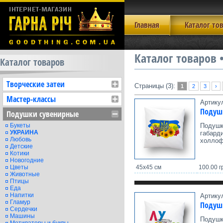
Главная
Каталог то
Каталог товаров
Каталог товаров
Творческие затеи
Страницы (3):
1
2
3
›
Мастер-классы
Артику
Подуш
Подушки сувенирные
Подушк
Букеты
УКРАИНА
габард
Любовь
холлоф
Детские
Котики
Новогодние
45х45 см
100.00 г
Цветы
Животные
Птицы
Еда
Напитки
Артику
Гламур
Подуш
Сердечки
Машины
Подушк