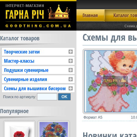
Главная
Каталог то
Схема 
Схемы для в
Каталог товаров
Творческие затеи
Мастер-классы
Подушки сувенирные
Сувенирные изделия
Схемы для вышивки бисером
Поиск по артикулу:
Популярное
Формат А5
10.
Новинки ката