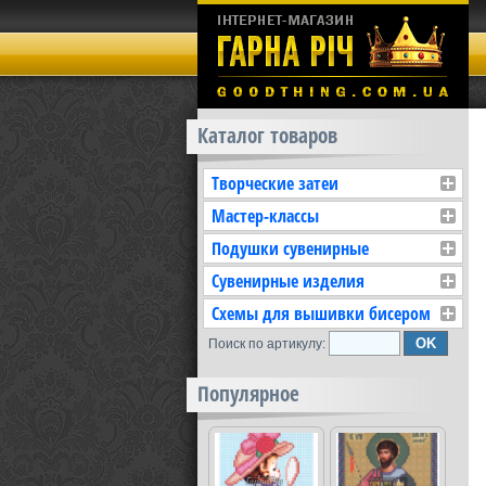
Каталог товаров
Творческие затеи
Мастер-классы
Подушки сувенирные
Сувенирные изделия
Схемы для вышивки бисером
Поиск по артикулу:
Популярное