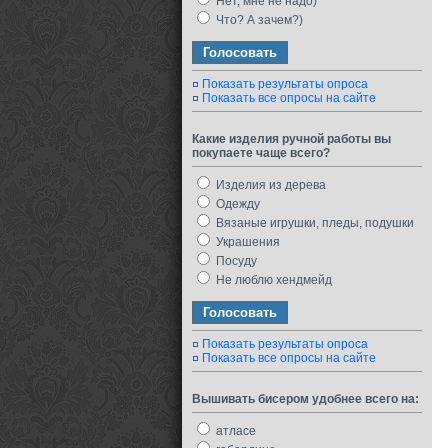
Нет, мне не надо)
Что? А зачем?)
Показать результаты опроса
Показать все опросы на сайте
Какие изделия ручной работы вы
покупаете чаще всего?
Изделия из дерева
Одежду
Вязаные игрушки, пледы, подушки
Украшения
Посуду
Не люблю хендмейд
Показать результаты опроса
Показать все опросы на сайте
Вышивать бисером удобнее всего на:
атласе