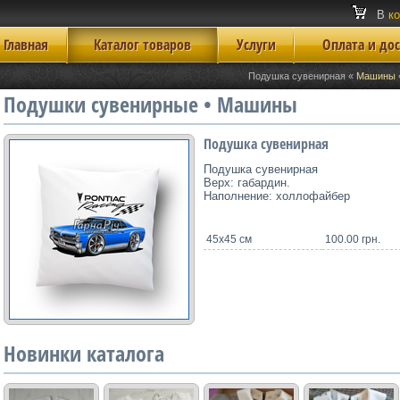
В
к
Главная
Каталог товаров
Услуги
Оплата и до
Подушка сувенирная «
Машины
Подушки сувенирные • Машины
Подушка сувенирная
Подушка сувенирная
Верх: габардин.
Наполнение: холлофайбер
45х45 см
100.00 грн.
Новинки каталога