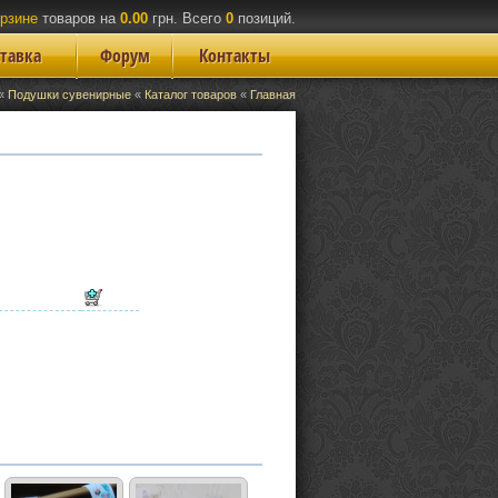
орзине
товаров на
0.00
грн. Всего
0
позиций.
ставка
Форум
Контакты
«
Подушки сувенирные
«
Каталог товаров
«
Главная