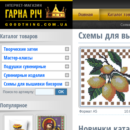
Главная
Каталог то
Схема
Схемы для в
Каталог товаров
Творческие затеи
Мастер-классы
Подушки сувенирные
Сувенирные изделия
Схемы для вышивки бисером
Поиск по артикулу:
Популярное
Формат А5
10.
Новинки ката