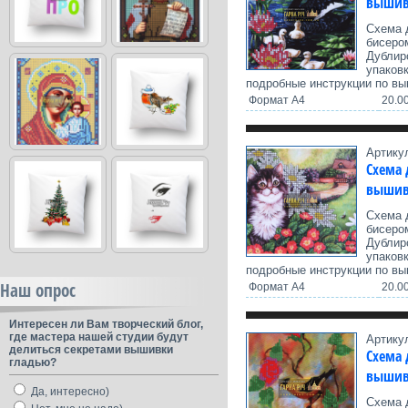
вышив
Схема 
бисеро
Дублир
упаков
подробные инструкции по вы
Формат А4
20.00
Артику
Схема 
вышив
Схема 
бисеро
Дублир
упаков
подробные инструкции по вы
Наш опрос
Формат А4
20.00
Интересен ли Вам творческий блог,
где мастера нашей студии будут
Артику
делиться секретами вышивки
Схема 
гладью?
вышив
Да, интересно)
Схема 