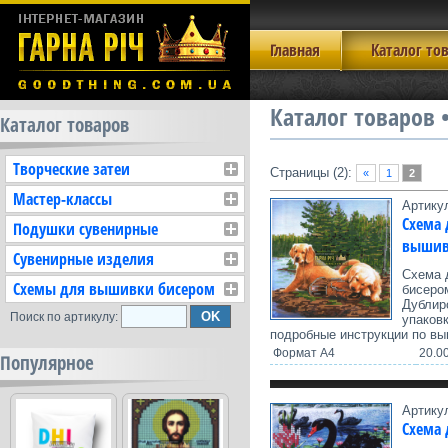
Главная
Каталог то
Каталог товаров
Каталог товаров
Творческие затеи
Страницы (2):
«
1
2
Мастер-классы
Артику
Схема 
Подушки сувенирные
вышив
Сувенирные изделия
Схема 
Схемы для вышивки бисером
бисеро
Дублир
Поиск по артикулу:
упаков
подробные инструкции по вы
Формат А4
20.00
Популярное
Артику
Схема 