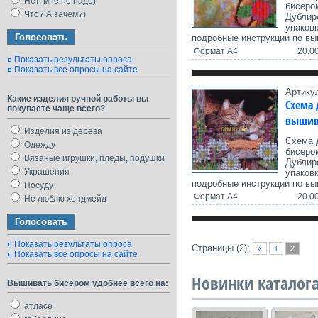
Нет, мне не надо)
бисеро
Что? А зачем?)
Дублир
упаков
подробные инструкции по вы
Формат А4
20.00
Показать результаты опроса
Показать все опросы на сайте
Артику
Какие изделия ручной работы вы
Схема 
покупаете чаще всего?
вышив
Изделия из дерева
Схема 
Одежду
бисеро
Вязаные игрушки, пледы, подушки
Дублир
Украшения
упаков
подробные инструкции по вы
Посуду
Формат А4
20.00
Не люблю хендмейд
Показать результаты опроса
Страницы (2):
«
1
2
Показать все опросы на сайте
Новинки каталог
Вышивать бисером удобнее всего на:
атласе